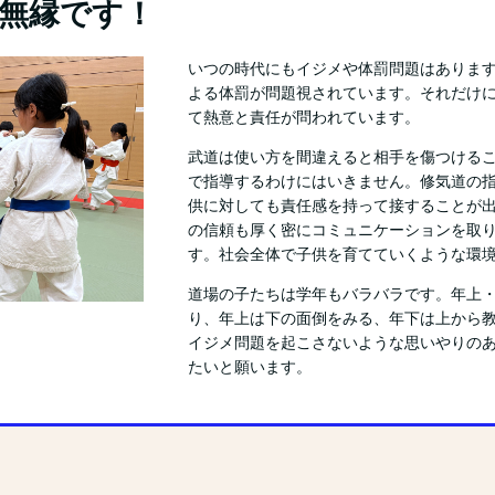
無縁です！
いつの時代にもイジメや体罰問題はありま
よる体罰が問題視されています。それだけ
て熱意と責任が問われています。
武道は使い方を間違えると相手を傷つける
で指導するわけにはいきません。修気道の
供に対しても責任感を持って接することが
の信頼も厚く密にコミュニケーションを取
す。社会全体で子供を育てていくような環
道場の子たちは学年もバラバラです。年上
り、年上は下の面倒をみる、年下は上から
イジメ問題を起こさないような思いやりの
たいと願います。