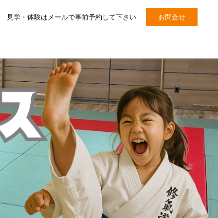
トップページ
修気道メソッド
少年部クラス
見学・体験はメールで事前予約して下さい
お問合せ